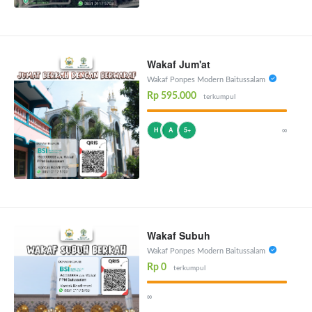
Wakaf Jum'at
Wakaf Ponpes Modern Baitussalam
Rp 595.000
terkumpul
∞
H
A
5+
Wakaf Subuh
Wakaf Ponpes Modern Baitussalam
Rp 0
terkumpul
∞