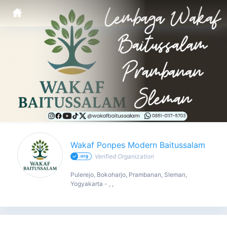
Wakaf Ponpes Modern Baitussalam - Profile
Wakaf Ponpes Modern Baitussalam
Verified Organization
Pulerejo, Bokoharjo, Prambanan, Sleman,
Yogyakarta - , ,